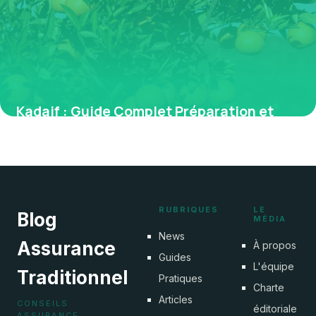
Kadaif : Guide Complet Préparation et
Astuces
29 juin 2026
RUBRIQUES
LE
Blog
MÉDIA
News
Assurance
À propos
Guides
L'équipe
Traditionnel
Pratiques
Charte
Articles
CONSEILS
éditoriale
ASSURANCE