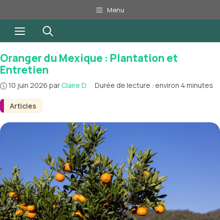
Aller
Menu
au
Menu
contenu
Oranger du Mexique : Plantation et
Entretien
10 juin 2026
par
Claire D.
·
Durée de lecture : environ 4 minutes
Articles