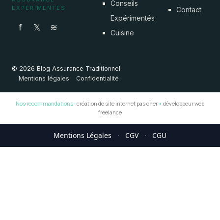
Conseils
EXPÉRIMENTÉS
Contact
Expérimentés
f
𝕏
≋
Cuisine
© 2026 Blog Assurance Traditionnel
Mentions légales
Confidentialité
Nos recommandations :
création de site internet pas cher
•
développeur web
freelance
Mentions Légales
·
CGV
·
CGU