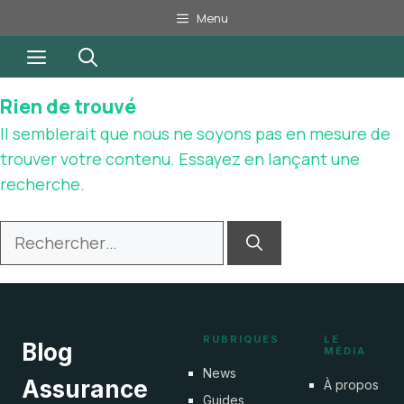
Aller
Menu
au
Menu
contenu
Rien de trouvé
Il semblerait que nous ne soyons pas en mesure de
trouver votre contenu. Essayez en lançant une
recherche.
Rechercher :
RUBRIQUES
LE
Blog
MÉDIA
News
Assurance
À propos
Guides