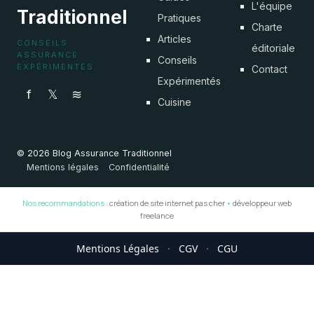
L'équipe
Traditionnel
Pratiques
Charte
Articles
CONSEILS
éditoriale
ASSURANCE
Conseils
EXPÉRIMENTÉS
Contact
Expérimentés
f
𝕏
≋
Cuisine
© 2026 Blog Assurance Traditionnel
Mentions légales
Confidentialité
Nos recommandations :
création de site internet pas cher
•
développeur web
freelance
Mentions Légales
·
CGV
·
CGU