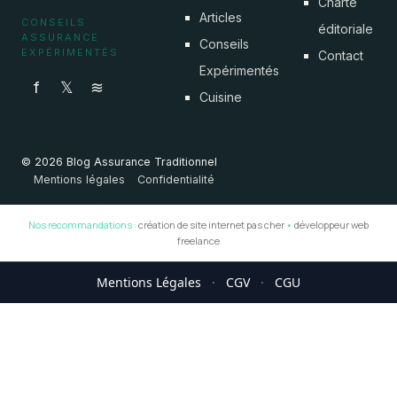
Charte
Articles
CONSEILS
éditoriale
ASSURANCE
Conseils
EXPÉRIMENTÉS
Contact
Expérimentés
f
𝕏
≋
Cuisine
© 2026 Blog Assurance Traditionnel
Mentions légales
Confidentialité
Nos recommandations :
création de site internet pas cher
•
développeur web
freelance
Mentions Légales
·
CGV
·
CGU