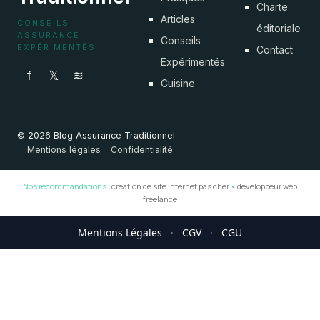
Charte
Articles
CONSEILS
éditoriale
ASSURANCE
Conseils
EXPÉRIMENTÉS
Contact
Expérimentés
f
𝕏
≋
Cuisine
© 2026 Blog Assurance Traditionnel
Mentions légales
Confidentialité
Nos recommandations :
création de site internet pas cher
•
développeur web
freelance
Mentions Légales
·
CGV
·
CGU