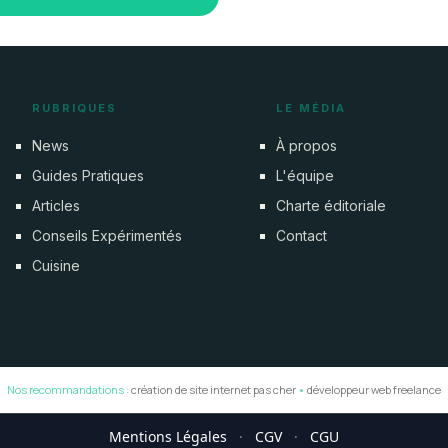
RUBRIQUES
LE MÉDIA
News
À propos
Guides Pratiques
L'équipe
Articles
Charte éditoriale
Conseils Expérimentés
Contact
Cuisine
Nos recommandations :
création de site internet pas cher
•
développeur web freelance
Mentions Légales
·
CGV
·
CGU