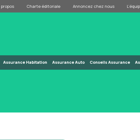
 propos
Charte éditoriale
Annoncez chez nous
L’équi
Assurance Habitation
Assurance Auto
Conseils Assurance
As