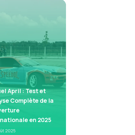
l April : Test et
yse Complète de la
erture
rnationale en 2025
oût 2025