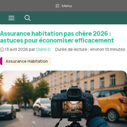
Aller
Menu
au
Menu
contenu
Assurance habitation pas chère 2026 :
astuces pour économiser efficacement
13 avril 2026
par
Claire D.
·
Durée de lecture : environ 10 minutes
Assurance Habitation