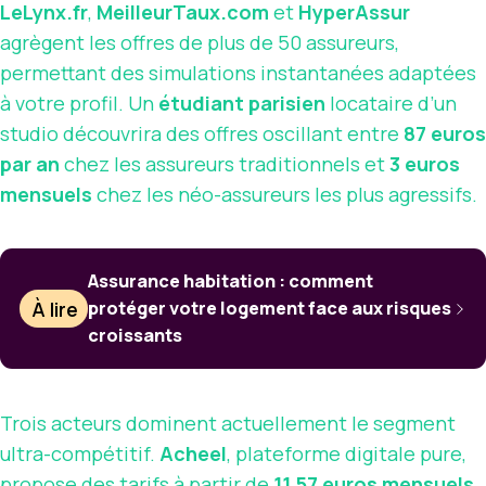
LeLynx.fr
,
MeilleurTaux.com
et
HyperAssur
agrègent les offres de plus de 50 assureurs,
permettant des simulations instantanées adaptées
à votre profil. Un
étudiant parisien
locataire d’un
studio découvrira des offres oscillant entre
87 euros
par an
chez les assureurs traditionnels et
3 euros
mensuels
chez les néo-assureurs les plus agressifs.
Assurance habitation : comment
À lire
protéger votre logement face aux risques
croissants
Trois acteurs dominent actuellement le segment
ultra-compétitif.
Acheel
, plateforme digitale pure,
propose des tarifs à partir de
11,57 euros mensuels