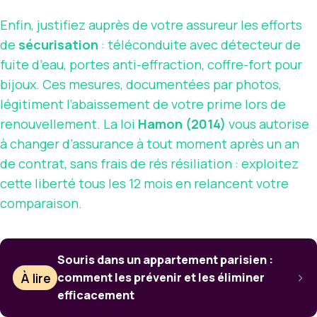
Enfin, justifiez auprès de votre assureur les efforts
de
sécurisation
: téléconduite avec détecteur de
fuite d’eau, portes anti-effraction, coffre-fort pour
bijoux. Ces mesures, documentées par photos,
légitiment l’abaissement de votre prime lors de
renouvellement. La loi
Hamon (2014)
vous autorise
à changer d’assurance à tout moment après un an
de contrat, sans frais de rés résiliation : exploitez
cette liberté tous les 12 mois en relancent votre
comparaison.
Souris dans un appartement parisien :
À lire
comment les prévenir et les éliminer
efficacement