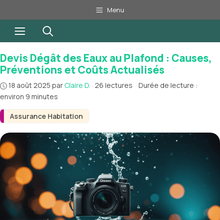
Aller
Menu
au
Menu
contenu
Devis Dégât des Eaux au Plafond : Causes,
Préventions et Coûts Actualisés
18 août 2025
par
Claire D.
·
26 lectures
·
Durée de lecture :
environ 9 minutes
Assurance Habitation