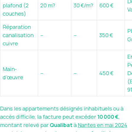
D
plafond (2
20 m?
30 €/m?
600 €
V
couches)
Réparation
P
canalisation
–
–
350 €
G
cuivre
E
P
Main-
–
–
450 €
D
d’œuvre
(
9
Dans les appartements désignés inhabituels ou à
accès difficile, la facture peut excéder
10 000 €
,
montant relevé par
Qualibat
à
Nantes en mai 2024