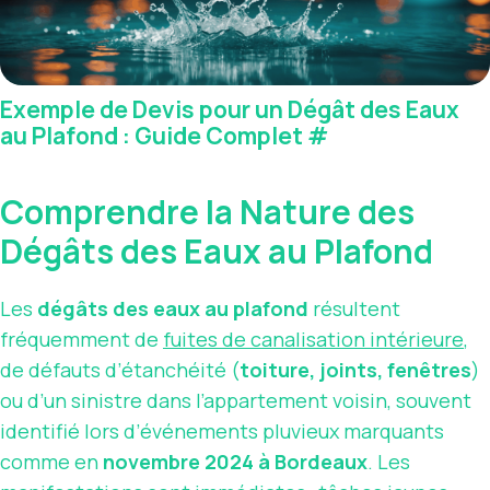
Exemple de Devis pour un Dégât des Eaux
au Plafond : Guide Complet
#
Comprendre la Nature des
Dégâts des Eaux au Plafond
Les
dégâts des eaux au plafond
résultent
fréquemment de
fuites de canalisation intérieure
,
de défauts d’étanchéité (
toiture, joints, fenêtres
)
ou d’un sinistre dans l’appartement voisin, souvent
identifié lors d’événements pluvieux marquants
comme en
novembre 2024 à Bordeaux
. Les