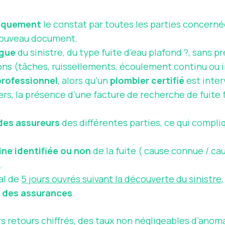
niquement
le constat par toutes les parties concernée
 nouveau document.
ague
du sinistre, du type fuite d’eau plafond ?, sans p
ions (tâches, ruissellements, écoulement continu ou 
professionnel
, alors qu’un
plombier certifié
est inter
s, la présence d’une facture de recherche de fuite f
des assureurs
des différentes parties, ce qui compli
ine identifiée ou non
de la fuite ( cause connue / ca
.
al de
5 jours ouvrés suivant la découverte du sinistre
e des assurances
.
 retours chiffrés, des taux non négligeables d’anom