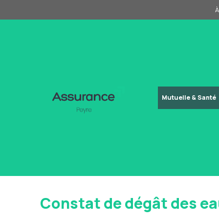
Aller
À
au
contenu
Mutuelle & Santé
Constat de dégât des eau