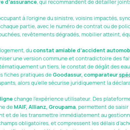
ire d’assurance
, qui recommandent de détailler joint
occupant à l’origine du sinistre, voisins impactés, syn
chaque partie, avec le numéro de contrat ou de poli
touchées, revêtements dégradés, mobilier atteint,
 logement, du
constat amiable d’accident automob
aniser une version commune et contradictoire des fait
tématiquement un tiers, le constat de dégât des eau
s fiches pratiques de
Goodassur, comparateur
spéc
nts, alors qu’elle sécurise juridiquement la déclarat
ligne
change l’expérience utilisateur. Des platefo
gne de
MAIF, Allianz, Groupama
, permettent de saisir
nt et de les transmettre immédiatement au gestionn
 champs obligatoires, et compressent les délais d’ac