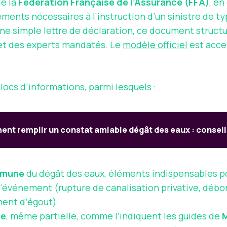
de la
Fédération Française de l’Assurance (FFA)
, en
ments nécessaires à l’instruction d’un sinistre de ty
ne simple lettre de déclaration, ce document structu
es et des experts mandatés. Le
modèle officiel
est acce
ocs d’informations, parmi lesquels :
nt remplir un constat amiable dégât des eaux : conseil
mune
du dégât des eaux, éléments indispensables pou
d’événement (rupture de canalisation privative, débo
ement d’égout).
ée
, même partielle, comme l’indiquent les guides de
M