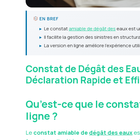
EN BREF
▸
Le constat
amiable de dégât des
eaux est un
▸
Il facilite la gestion des sinistres en struct
▸
La version en ligne améliore l'expérience uti
Constat de Dégât des Eau
Déclaration Rapide et Ef
Qu’est-ce que le constat
ligne ?
Le
constat amiable de
dégât des eaux
es