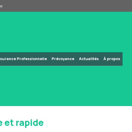
pe
surance Professionnelle
Prévoyance
Actualités
À propos
 et rapide