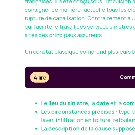
françaises
. Il a été conçu sous l’impulsion 
consigner de manière factuelle tous les élé
rupture de canalisation. Contrairement à u
qui facilite le travail des services sinistr
sites des principaux assureurs.
Un constat classique comprend plusieurs bl
À lire
Comme
Le
lieu du sinistre
, la
date
et la
com
Les
circonstances précises
: type 
laver, infiltration en toiture, refoul
La
description de la cause suppos