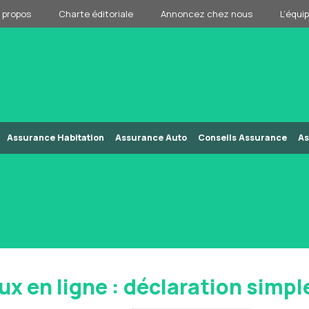
 propos
Charte éditoriale
Annoncez chez nous
L’équi
Assurance Habitation
Assurance Auto
Conseils Assurance
As
x en ligne : déclaration simple