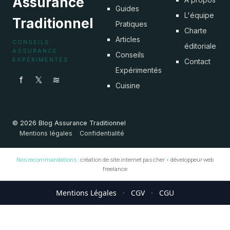
Assurance
Guides
L'équipe
Traditionnel
Pratiques
Charte
Articles
CONSEILS
éditoriale
ASSURANCE
Conseils
EXPÉRIMENTÉS
Contact
Expérimentés
f
𝕏
≋
Cuisine
© 2026 Blog Assurance Traditionnel
Mentions légales
Confidentialité
Nos recommandations :
création de site internet pas cher
•
développeur web
freelance
Mentions Légales
·
CGV
·
CGU