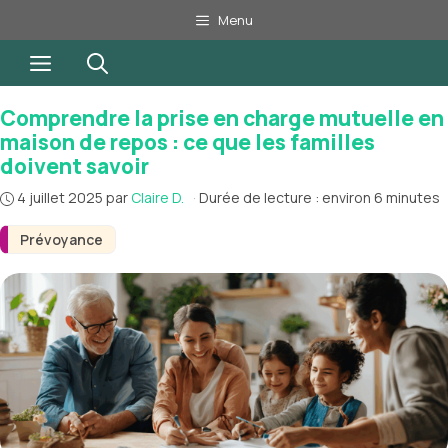
Aller
Menu
au
Menu
contenu
Comprendre la prise en charge mutuelle en
maison de repos : ce que les familles
doivent savoir
4 juillet 2025
par
Claire D.
·
Durée de lecture : environ 6 minutes
Prévoyance