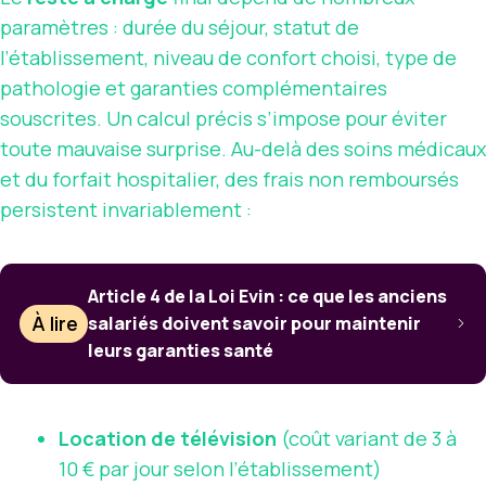
paramètres : durée du séjour, statut de
l’établissement, niveau de confort choisi, type de
pathologie et garanties complémentaires
souscrites. Un calcul précis s’impose pour éviter
toute mauvaise surprise. Au-delà des soins médicaux
et du forfait hospitalier, des frais non remboursés
persistent invariablement :
Article 4 de la Loi Evin : ce que les anciens
À lire
salariés doivent savoir pour maintenir
leurs garanties santé
Location de télévision
(coût variant de 3 à
10 € par jour selon l’établissement)