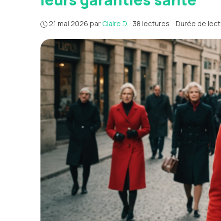
21 mai 2026
par
Claire D.
·
38 lectures
·
Durée de lect