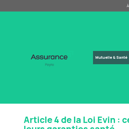
Aller
À
au
contenu
Mutuelle & Santé
Article 4 de la Loi Evin :
leurs garanties santé