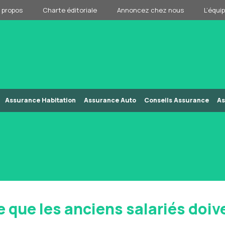
 propos
Charte éditoriale
Annoncez chez nous
L’équi
Assurance Habitation
Assurance Auto
Conseils Assurance
As
 ce que les anciens salariés doi