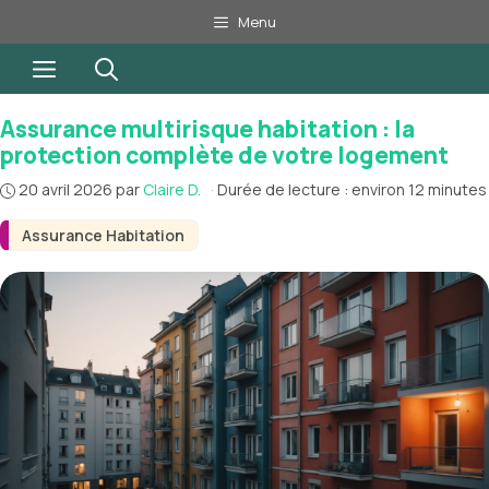
Aller
Menu
au
Menu
contenu
Assurance multirisque habitation : la
protection complète de votre logement
20 avril 2026
par
Claire D.
·
Durée de lecture : environ 12 minutes
Assurance Habitation