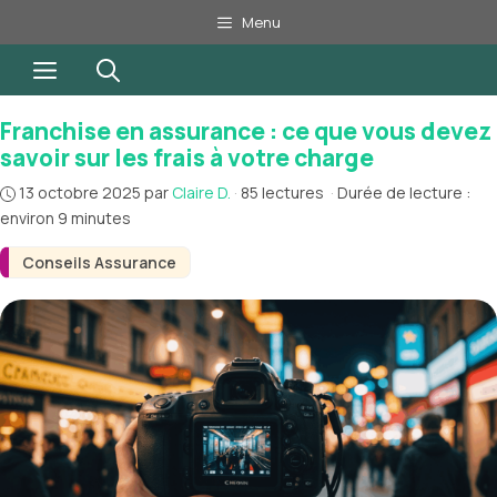
Aller
Menu
au
Menu
contenu
Franchise en assurance : ce que vous devez
savoir sur les frais à votre charge
13 octobre 2025
par
Claire D.
·
85 lectures
·
Durée de lecture :
environ 9 minutes
Conseils Assurance