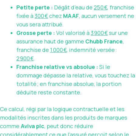
Petite perte :
Dégât d’eau de
250 €
, franchise
fixée à
300 €
chez
MAAF
, aucun versement ne
vous sera attribué.
Grosse perte :
Vol valorisé à
3 900 €
sur une
assurance haut de gamme
Chubb France
,
franchise de
1 000 €
, indemnité versée :
2 900 €
.
Franchise relative vs absolue :
Si le
dommage dépasse la relative, vous touchez la
totalité ; en franchise absolue, la portion
déduite reste constante.
Ce calcul, régi par la logique contractuelle et les
modalités inscrites dans les produits de marques
comme
Aviva plc
, peut donc réduire
considérablement ce que l’assuré perçoit selon le