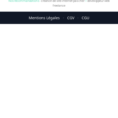
Nos recommandations :
création de site internet pas cher
•
développeur web
freelance
Mentions Légales
·
CGV
·
CGU