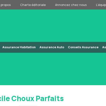
 propos
Charte éditoriale
Annoncez chez nous
L’équi
Assurance Habitation
Assurance Auto
Conseils Assurance
As
cile Choux Parfaits