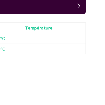
Température
0°C
0°C