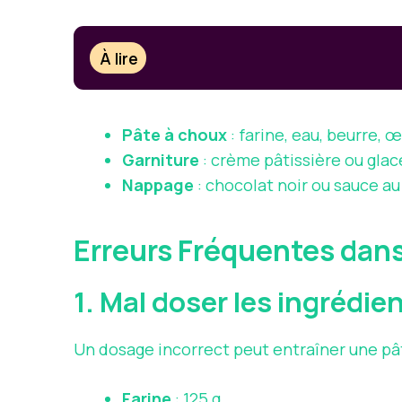
À lire
Pâte à choux
: farine, eau, beurre, 
Garniture
: crème pâtissière ou glace
Nappage
: chocolat noir ou sauce a
Erreurs Fréquentes dans
1. Mal doser les ingrédie
Un dosage incorrect peut entraîner une pâte
Farine
: 125 g