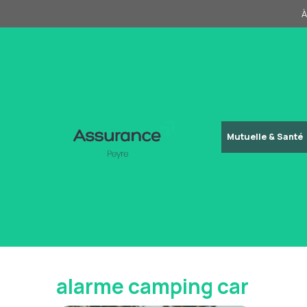
Aller
À
au
contenu
Mutuelle & Santé
alarme camping car