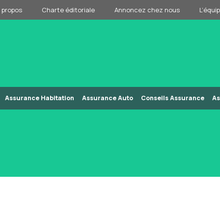
 propos
Charte éditoriale
Annoncez chez nous
L’équi
Assurance Habitation
Assurance Auto
Conseils Assurance
As