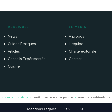
RUBRIQUES
LE MÉDIA
News
À propos
Guides Pratiques
L'équipe
Articles
Charte éditoriale
Conseils Expérimentés
Contact
Cuisine
Nos recommandations :
création de site internet pas cher
•
développeur web freelance
Mentions Légales
·
CGV
·
CGU