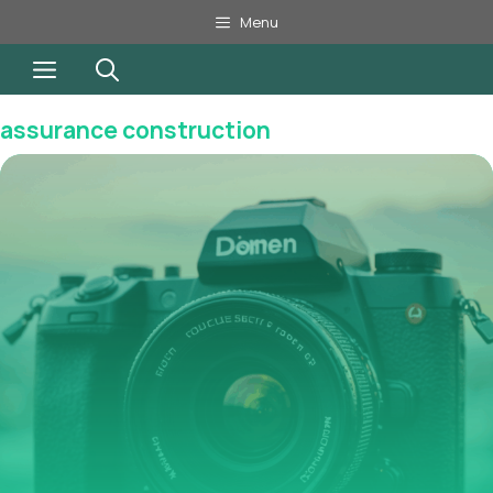
Aller
Menu
au
Menu
contenu
assurance construction