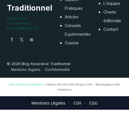
L'équipe
Traditionnel
Pratiques
Charte
Articles
CONSEILS
éditoriale
ASSURANCE
Conseils
EXPÉRIMENTÉS
Contact
Expérimentés
f
𝕏
≋
Cuisine
© 2026 Blog Assurance Traditionnel
Mentions légales
Confidentialité
Nos recommandations :
création de site internet pas cher
•
développeur web
freelance
Mentions Légales
·
CGV
·
CGU