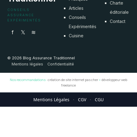
Charte
Articles
CONSEILS
éditoriale
ASSURANCE
Conseils
EXPÉRIMENTÉS
Contact
Expérimentés
f
𝕏
≋
Cuisine
© 2026 Blog Assurance Traditionnel
Mentions légales
Confidentialité
Nos recommandations :
création de site internet pas cher
•
développeur web
freelance
Mentions Légales
·
CGV
·
CGU