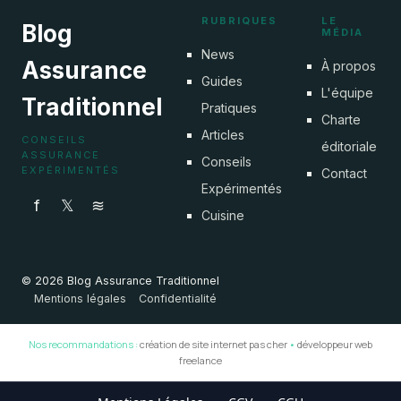
RUBRIQUES
LE
Blog
MÉDIA
News
Assurance
À propos
Guides
L'équipe
Traditionnel
Pratiques
Charte
Articles
CONSEILS
éditoriale
ASSURANCE
Conseils
EXPÉRIMENTÉS
Contact
Expérimentés
f
𝕏
≋
Cuisine
© 2026 Blog Assurance Traditionnel
Mentions légales
Confidentialité
Nos recommandations :
création de site internet pas cher
•
développeur web
freelance