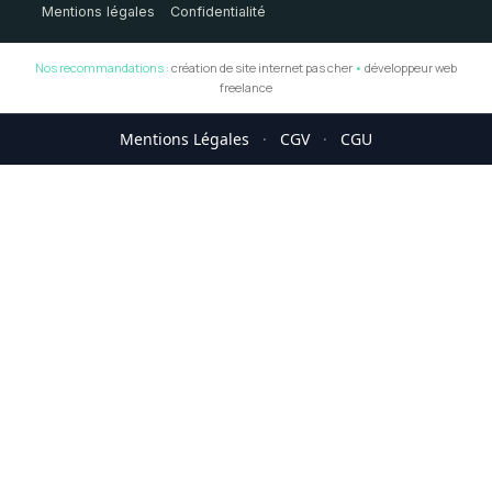
Mentions légales
Confidentialité
Nos recommandations :
création de site internet pas cher
•
développeur web
freelance
Mentions Légales
·
CGV
·
CGU