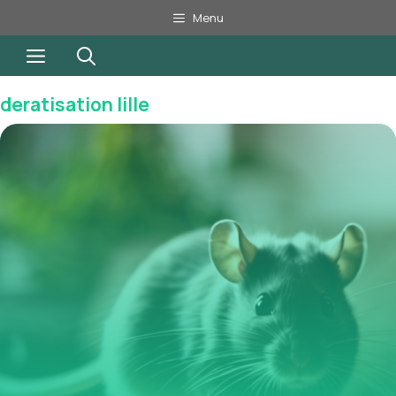
Aller
Menu
au
Menu
contenu
deratisation lille