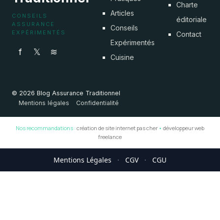
Charte
Articles
CONSEILS
éditoriale
ASSURANCE
Conseils
EXPÉRIMENTÉS
Contact
Expérimentés
f
𝕏
≋
Cuisine
© 2026 Blog Assurance Traditionnel
Mentions légales
Confidentialité
Nos recommandations :
création de site internet pas cher
•
développeur web
freelance
Mentions Légales
·
CGV
·
CGU