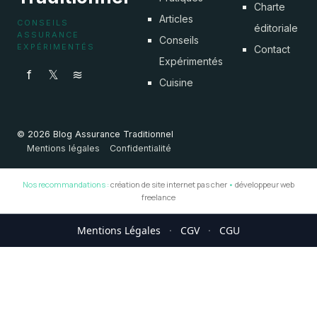
Charte
Articles
CONSEILS
éditoriale
ASSURANCE
Conseils
EXPÉRIMENTÉS
Contact
Expérimentés
f
𝕏
≋
Cuisine
© 2026 Blog Assurance Traditionnel
Mentions légales
Confidentialité
Nos recommandations :
création de site internet pas cher
•
développeur web
freelance
Mentions Légales
·
CGV
·
CGU