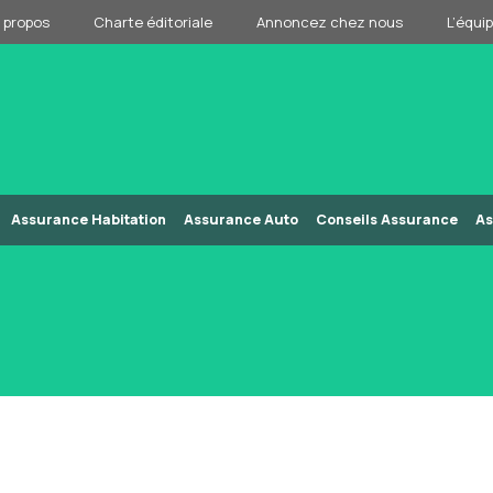
 propos
Charte éditoriale
Annoncez chez nous
L’équi
Assurance Habitation
Assurance Auto
Conseils Assurance
As