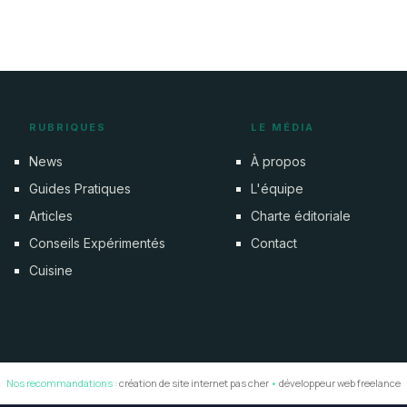
RUBRIQUES
LE MÉDIA
News
À propos
Guides Pratiques
L'équipe
Articles
Charte éditoriale
Conseils Expérimentés
Contact
Cuisine
Nos recommandations :
création de site internet pas cher
•
développeur web freelance