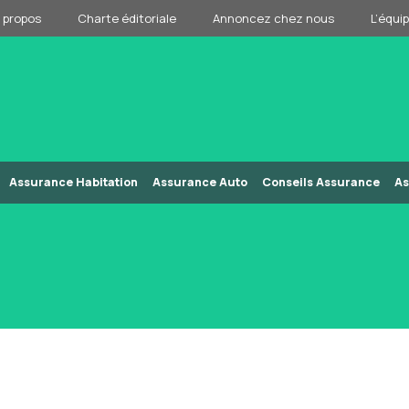
 propos
Charte éditoriale
Annoncez chez nous
L’équi
Assurance Habitation
Assurance Auto
Conseils Assurance
As