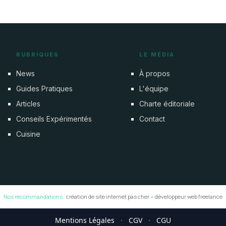
RUBRIQUES
LE MÉDIA
News
À propos
Guides Pratiques
L'équipe
Articles
Charte éditoriale
Conseils Expérimentés
Contact
Cuisine
Nos recommandations :
création de site internet pas cher
•
développeur web freelance
Mentions Légales
·
CGV
·
CGU