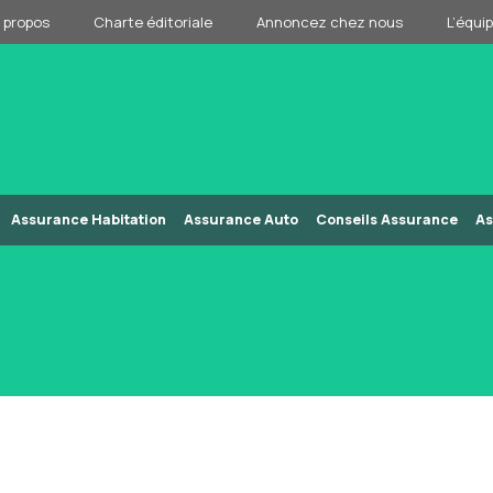
 propos
Charte éditoriale
Annoncez chez nous
L’équi
Assurance Habitation
Assurance Auto
Conseils Assurance
As