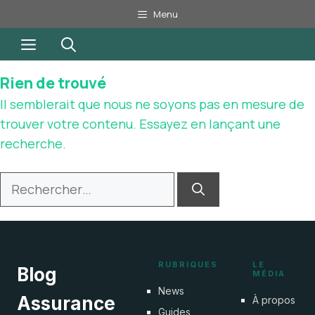
Aller
Menu
au
Menu
contenu
Rien de trouvé
Il semblerait que nous ne soyons pas en mesure de
trouver votre contenu. Essayez en lançant une
recherche.
Rechercher :
RUBRIQUES
LE
Blog
MÉDIA
News
Assurance
À propos
Guides