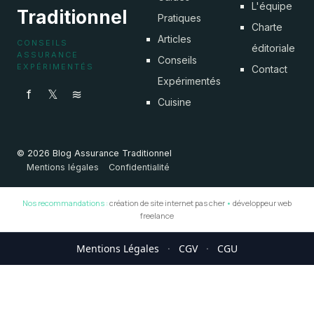
L'équipe
Traditionnel
Pratiques
Charte
Articles
CONSEILS
éditoriale
ASSURANCE
Conseils
EXPÉRIMENTÉS
Contact
Expérimentés
f
𝕏
≋
Cuisine
© 2026 Blog Assurance Traditionnel
Mentions légales
Confidentialité
Nos recommandations :
création de site internet pas cher
•
développeur web
freelance
Mentions Légales
·
CGV
·
CGU