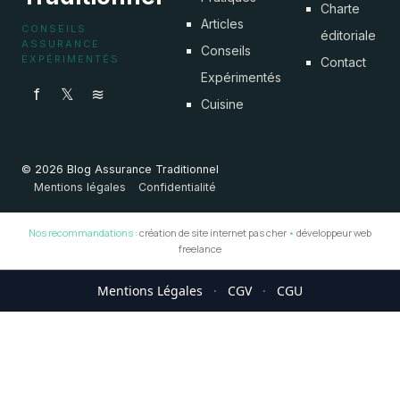
Charte
Articles
CONSEILS
éditoriale
ASSURANCE
Conseils
EXPÉRIMENTÉS
Contact
Expérimentés
f
𝕏
≋
Cuisine
© 2026 Blog Assurance Traditionnel
Mentions légales
Confidentialité
Nos recommandations :
création de site internet pas cher
•
développeur web
freelance
Mentions Légales
·
CGV
·
CGU