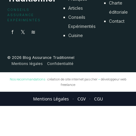
Charte
Articles
CONSEILS
éditoriale
ASSURANCE
Conseils
EXPÉRIMENTÉS
Contact
Expérimentés
f
𝕏
≋
Cuisine
© 2026 Blog Assurance Traditionnel
Mentions légales
Confidentialité
Nos recommandations :
création de site internet pas cher
•
développeur web
freelance
Mentions Légales
·
CGV
·
CGU