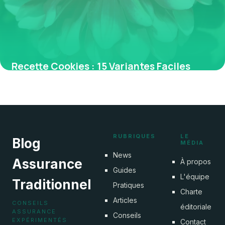
Recette Cookies : 15 Variantes Faciles
2026
29 mai 2026
RUBRIQUES
LE
Blog
MÉDIA
News
Assurance
À propos
Guides
L'équipe
Traditionnel
Pratiques
Charte
Articles
CONSEILS
éditoriale
ASSURANCE
Conseils
EXPÉRIMENTÉS
Contact