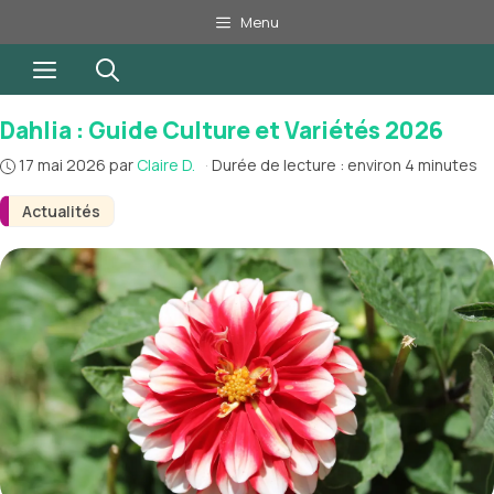
Aller
Menu
au
Menu
contenu
Dahlia : Guide Culture et Variétés 2026
17 mai 2026
par
Claire D.
·
Durée de lecture : environ 4 minutes
Actualités