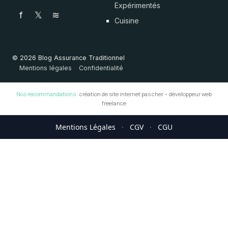
Expérimentés
f
𝕏
≋
Cuisine
© 2026 Blog Assurance Traditionnel
Mentions légales
Confidentialité
Nos recommandations :
création de site internet pas cher
•
développeur web
freelance
Mentions Légales
·
CGV
·
CGU