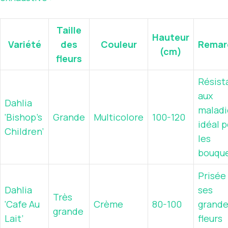
Taille
Hauteur
Variété
des
Couleur
Remar
(cm)
fleurs
Résist
aux
Dahlia
maladi
‘Bishop’s
Grande
Multicolore
100-120
idéal 
Children’
les
bouqu
Prisée
Dahlia
ses
Très
‘Cafe Au
Crème
80-100
grand
grande
Lait’
fleurs