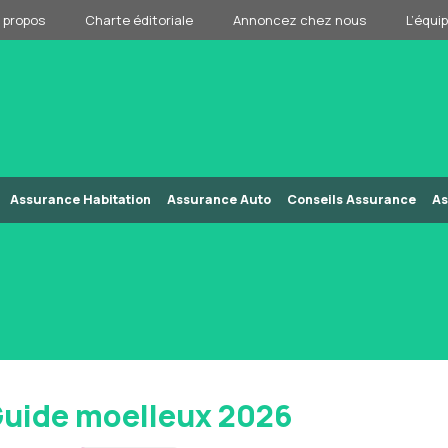
 propos
Charte éditoriale
Annoncez chez nous
L’équi
Assurance Habitation
Assurance Auto
Conseils Assurance
As
Guide moelleux 2026