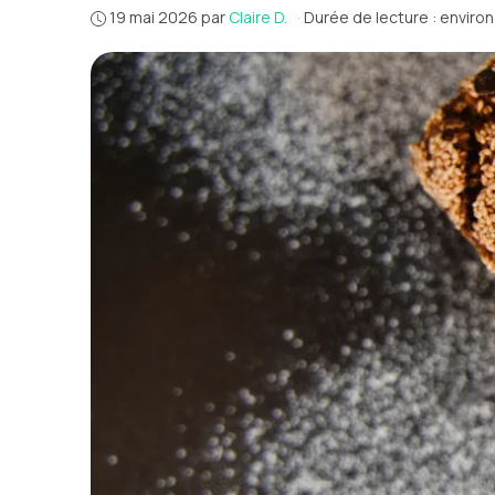
19 mai 2026
par
Claire D.
·
Durée de lecture : enviro