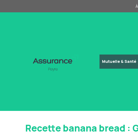
Aller
À
au
contenu
Mutuelle & Santé
Recette banana bread : 