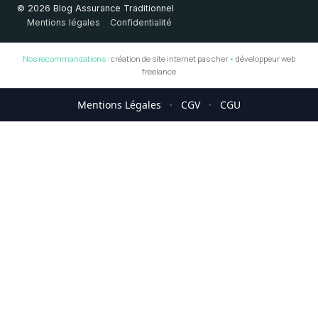
© 2026 Blog Assurance Traditionnel
Mentions légales
Confidentialité
Nos recommandations :
création de site internet pas cher
•
développeur web
freelance
Mentions Légales
·
CGV
·
CGU