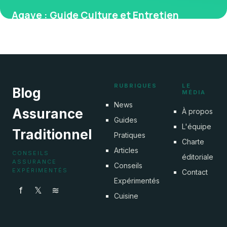
Agave : Guide Culture et Entretien
Complet
30 mai 2026
RUBRIQUES
LE
Blog
MÉDIA
News
Assurance
À propos
Guides
L'équipe
Traditionnel
Pratiques
Charte
Articles
CONSEILS
éditoriale
ASSURANCE
Conseils
EXPÉRIMENTÉS
Contact
Expérimentés
f
𝕏
≋
Cuisine