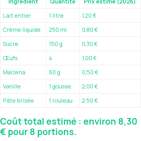
Ingrédient
Quantité
Prix estimé (2026)
Lait entier
1 litre
1,20 €
Crème liquide
250 ml
0,80 €
Sucre
150 g
0,30 €
Œufs
4
1,00 €
Maïzena
60 g
0,50 €
Vanille
1 gousse
2,00 €
Pâte brisée
1 rouleau
2,50 €
Coût total estimé : environ
8,30
€
pour 8 portions.