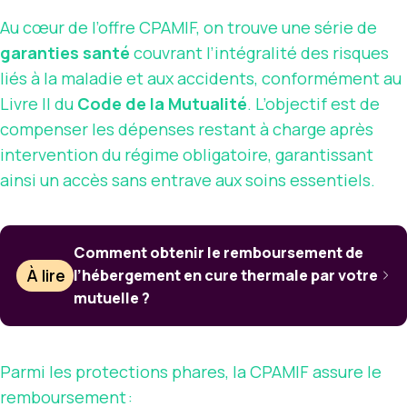
Au cœur de l’offre CPAMIF, on trouve une série de
garanties santé
couvrant l’intégralité des risques
liés à la maladie et aux accidents, conformément au
Livre II du
Code de la Mutualité
. L’objectif est de
compenser les dépenses restant à charge après
intervention du régime obligatoire, garantissant
ainsi un accès sans entrave aux soins essentiels.
Comment obtenir le remboursement de
À lire
l’hébergement en cure thermale par votre
mutuelle ?
Parmi les protections phares, la CPAMIF assure le
remboursement :