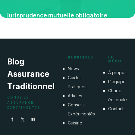
jurisprudence mutuelle obligatoire
9 avril 2026
RUBRIQUES
LE
Blog
MÉDIA
News
Assurance
À propos
Guides
L'équipe
Traditionnel
Pratiques
Charte
Articles
CONSEILS
éditoriale
ASSURANCE
Conseils
EXPÉRIMENTÉS
Contact
Expérimentés
f
𝕏
≋
Cuisine