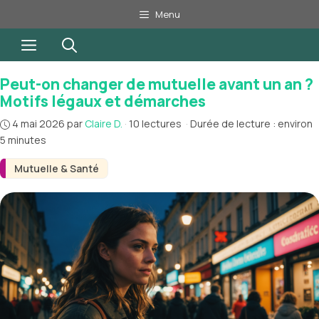
Aller
Menu
au
Menu
contenu
Peut-on changer de mutuelle avant un an ?
Motifs légaux et démarches
4 mai 2026
par
Claire D.
·
10 lectures
·
Durée de lecture : environ
5 minutes
Mutuelle & Santé