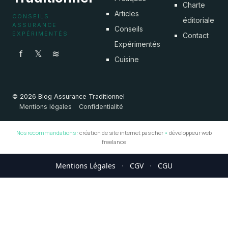
Charte
Articles
CONSEILS
éditoriale
ASSURANCE
Conseils
EXPÉRIMENTÉS
Contact
Expérimentés
f
𝕏
≋
Cuisine
© 2026 Blog Assurance Traditionnel
Mentions légales
Confidentialité
Nos recommandations :
création de site internet pas cher
•
développeur web
freelance
Mentions Légales
·
CGV
·
CGU