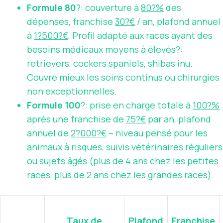
Formule 80
?: couverture à
80?%
des
dépenses, franchise
30?€
/ an, plafond annuel
à
1?500?€
. Profil adapté aux races ayant des
besoins médicaux moyens à élevés?:
retrievers, cockers spaniels, shibas inu.
Couvre mieux les soins continus ou chirurgies
non exceptionnelles.
Formule 100
?: prise en charge totale à
100?%
après une franchise de
75?€
par an, plafond
annuel de
2?000?€
– niveau pensé pour les
animaux à risques, suivis vétérinaires réguliers
ou sujets âgés (plus de 4 ans chez les petites
races, plus de 2 ans chez les grandes races).
Taux de
Plafond
Franchise