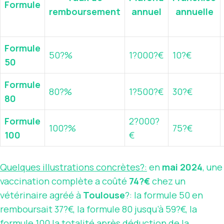
Formule
remboursement
annuel
annuelle
Formule
50?%
1?000?€
10?€
50
Formule
80?%
1?500?€
30?€
80
Formule
2?000?
100?%
75?€
100
€
Quelques illustrations concrètes?:
en
mai 2024
, une
vaccination complète a coûté
74?€
chez un
vétérinaire agréé à
Toulouse
?: la formule 50 en
remboursait 37?€, la formule 80 jusqu’à 59?€, la
formule 100 la totalité après déduction de la