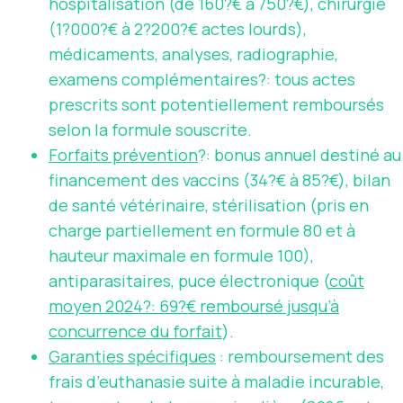
hospitalisation (de 160?€ à 750?€), chirurgie
(1?000?€ à 2?200?€ actes lourds),
médicaments, analyses, radiographie,
examens complémentaires?: tous actes
prescrits sont potentiellement remboursés
selon la formule souscrite.
Forfaits prévention
?: bonus annuel destiné au
financement des vaccins (34?€ à 85?€), bilan
de santé vétérinaire, stérilisation (pris en
charge partiellement en formule 80 et à
hauteur maximale en formule 100),
antiparasitaires, puce électronique (
coût
moyen 2024?: 69?€ remboursé jusqu’à
concurrence du forfait
).
Garanties spécifiques
: remboursement des
frais d’euthanasie suite à maladie incurable,