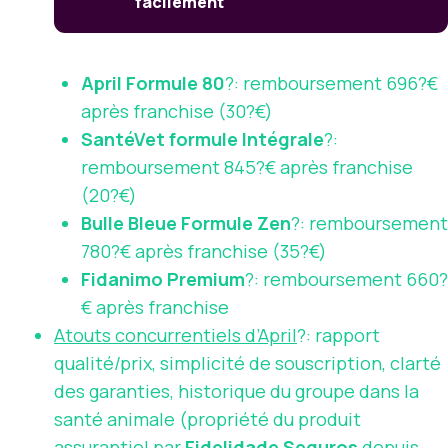
facilement
April Formule 80
?: remboursement 696?€
après franchise (30?€)
SantéVet formule Intégrale
?:
remboursement 845?€ après franchise
(20?€)
Bulle Bleue Formule Zen
?: remboursement
780?€ après franchise (35?€)
Fidanimo Premium
?: remboursement 660?
€ après franchise
Atouts concurrentiels d’April
?: rapport
qualité/prix, simplicité de souscription, clarté
des garanties, historique du groupe dans la
santé animale (propriété du produit
assurantiel par
Fidelidade Seguros
depuis