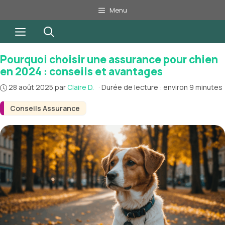
Aller
Menu
au
Menu
contenu
Pourquoi choisir une assurance pour chien
en 2024 : conseils et avantages
28 août 2025
par
Claire D.
·
Durée de lecture : environ 9 minutes
Conseils Assurance