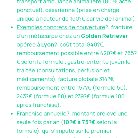
transport ambulance animalière (80?€ acte
ponctuel), césarienne (prise en charge
unique à hauteur de 100?€ par vie de l’animal).
Exemples concrets de couverture
?: fracture
d’un métacarpe chez un
Golden Retriever
opérée à
Lyon
?: coût total 840?€,
remboursement possible entre 420?€ et 765?
€ selon la formule ; gastro-entérite juvénile
traitée (consultations, perfusion et
médicaments), facture globale 314?€,
remboursement entre 157?€ (formule 50),
243?€ (formule 80) et 239?€ (formule 100
après franchise).
Franchise annuelle
?: montant prélevé une
seule fois par an (
10?€ à 75?€
selon la
formule), qui s’impute sur le premier