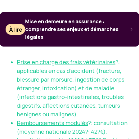
Mise en demeure en assurance :
À lire
comprendre ses enjeux et démarches
légales
Prise en charge des frais vétérinaires
?:
applicables en cas d’accident (fracture,
blessure par morsure, ingestion de corps
étranger, intoxication) et de maladie
(infections gastro-intestinales, troubles
digestifs, affections cutanées, tumeurs
bénignes ou malignes).
Remboursements modulés
?: consultation
(moyenne nationale 2024?: 42?€),