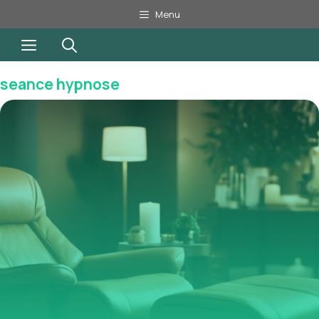
Aller
Menu
au
Menu
contenu
seance hypnose