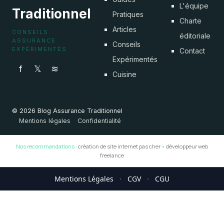
L'équipe
Traditionnel
Pratiques
Charte
Articles
CONSEILS
éditoriale
ASSURANCE
Conseils
EXPÉRIMENTÉS
Contact
Expérimentés
f
𝕏
≋
Cuisine
© 2026 Blog Assurance Traditionnel
Mentions légales
Confidentialité
Nos recommandations :
création de site internet pas cher
•
développeur web
freelance
Mentions Légales
·
CGV
·
CGU