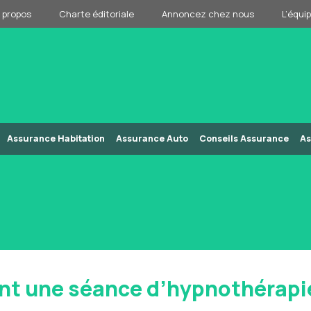
 propos
Charte éditoriale
Annoncez chez nous
L’équi
Assurance Habitation
Assurance Auto
Conseils Assurance
As
t une séance d’hypnothérapie