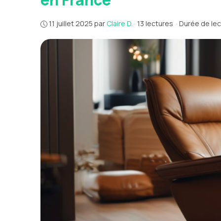
11 juillet 2025
par
Claire D.
·
13 lectures
·
Durée de lec