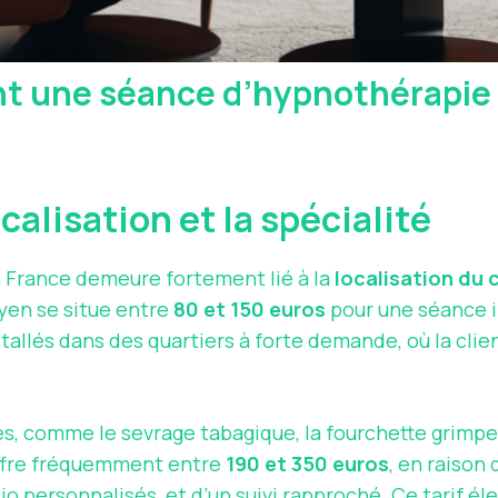
t une séance d’hypnothérapie ?
ocalisation et la spécialité
 France demeure fortement lié à la
localisation du 
oyen se situe entre
80 et 150 euros
pour une séance i
tallés dans des quartiers à forte demande, où la clie
s, comme le sevrage tabagique, la fourchette grimp
iffre fréquemment entre
190 et 350 euros
, en raison
dio personnalisés, et d’un suivi rapproché. Ce tarif é