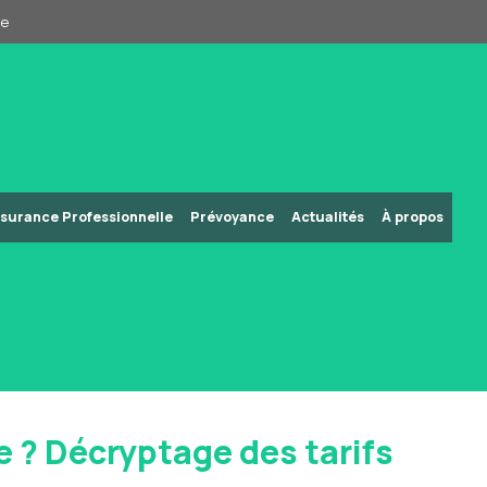
pe
surance Professionnelle
Prévoyance
Actualités
À propos
 ? Décryptage des tarifs