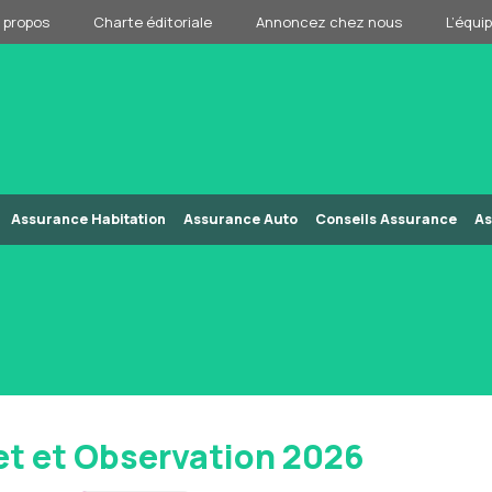
 propos
Charte éditoriale
Annoncez chez nous
L’équi
Assurance Habitation
Assurance Auto
Conseils Assurance
As
et et Observation 2026