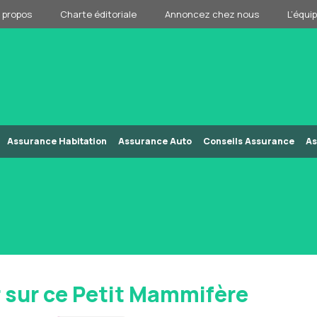
 propos
Charte éditoriale
Annoncez chez nous
L’équi
Assurance Habitation
Assurance Auto
Conseils Assurance
As
r sur ce Petit Mammifère