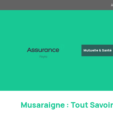
Aller
À
au
contenu
Mutuelle & Santé
Musaraigne : Tout Savoi