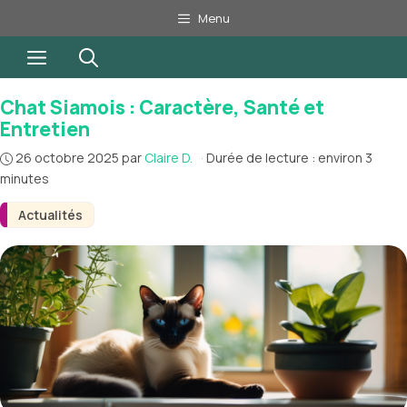
Aller
Menu
au
Menu
contenu
Chat Siamois : Caractère, Santé et
Entretien
26 octobre 2025
par
Claire D.
·
Durée de lecture : environ 3
minutes
Actualités