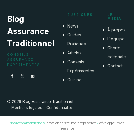
RUBRIQUES
LE
Blog
MÉDIA
News
Assurance
À propos
Guides
L'équipe
Traditionnel
Pratiques
Charte
Articles
CONSEILS
éditoriale
ASSURANCE
Conseils
EXPÉRIMENTÉS
Contact
Expérimentés
f
𝕏
≋
Cuisine
© 2026 Blog Assurance Traditionnel
Mentions légales
Confidentialité
Nos recommandations :
création de site internet pas cher
•
développeur web
freelance