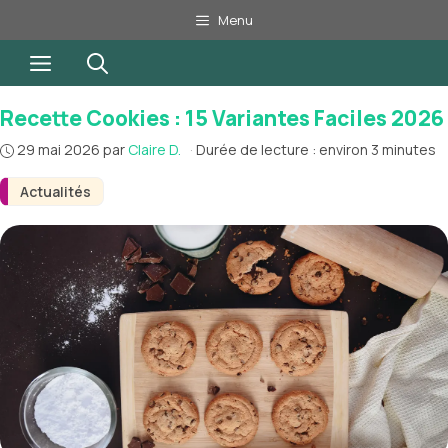
Aller
Menu
au
Menu
contenu
Recette Cookies : 15 Variantes Faciles 2026
29 mai 2026
par
Claire D.
·
Durée de lecture : environ 3 minutes
Actualités