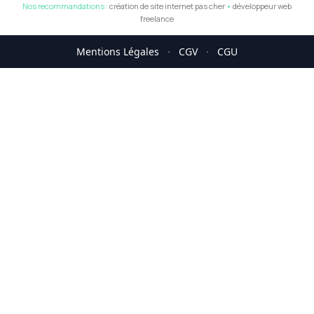
Nos recommandations :
création de site internet pas cher
•
développeur web
freelance
Mentions Légales
·
CGV
·
CGU