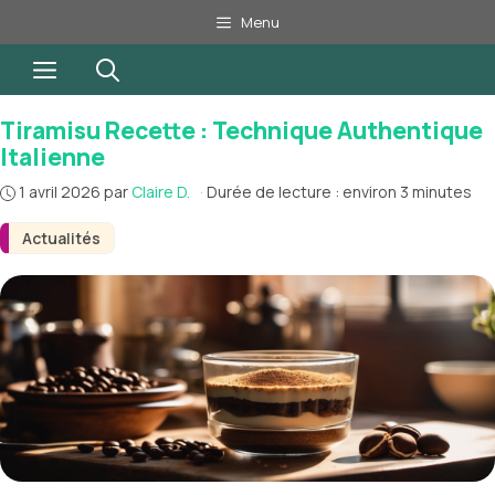
Aller
Menu
au
Menu
contenu
Tiramisu Recette : Technique Authentique
Italienne
1 avril 2026
par
Claire D.
·
Durée de lecture : environ 3 minutes
Actualités