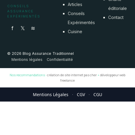
Articles
CONSEILS
éditoriale
ASSURANCE
Conseils
EXPÉRIMENTÉS
Contact
Expérimentés
f
𝕏
≋
Cuisine
© 2026 Blog Assurance Traditionnel
Mentions légales
Confidentialité
Nos recommandations :
création de site internet pas cher
•
développeur web
freelance
Mentions Légales
·
CGV
·
CGU