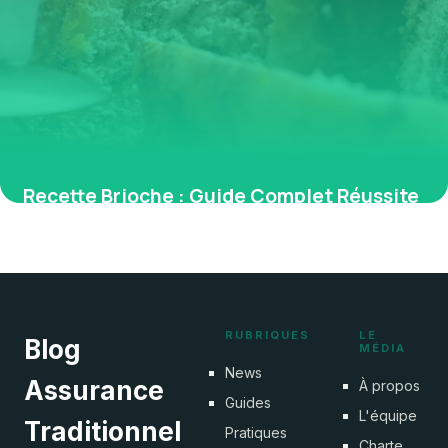
Recette Brioche : Guide Complet Réussite
2026
28 mai 2026
RUBRIQUES
LE
Blog
MÉDIA
News
Assurance
À propos
Guides
L'équipe
Traditionnel
Pratiques
Charte