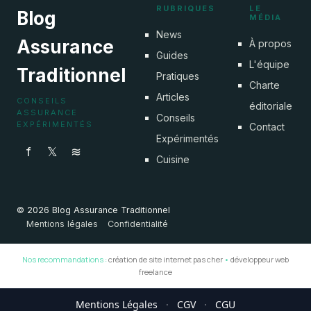
RUBRIQUES
LE
Blog
MÉDIA
News
Assurance
À propos
Guides
L'équipe
Traditionnel
Pratiques
Charte
Articles
CONSEILS
éditoriale
ASSURANCE
Conseils
EXPÉRIMENTÉS
Contact
Expérimentés
f
𝕏
≋
Cuisine
© 2026 Blog Assurance Traditionnel
Mentions légales
Confidentialité
Nos recommandations :
création de site internet pas cher
•
développeur web
freelance
Mentions Légales
·
CGV
·
CGU