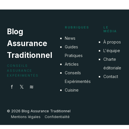
28 mai 2026
RUBRIQUES
LE
Blog
MÉDIA
News
Assurance
À propos
Guides
L'équipe
Traditionnel
Pratiques
Charte
Articles
CONSEILS
éditoriale
ASSURANCE
Conseils
EXPÉRIMENTÉS
Contact
Expérimentés
f
𝕏
≋
Cuisine
© 2026 Blog Assurance Traditionnel
Mentions légales
Confidentialité