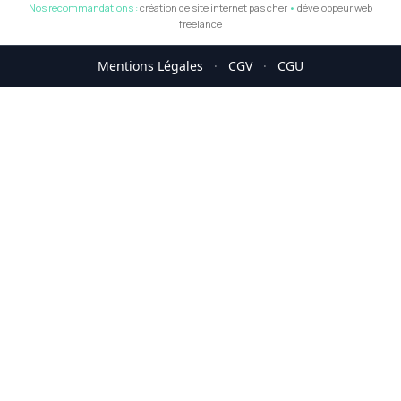
Nos recommandations :
création de site internet pas cher
•
développeur web
freelance
Mentions Légales
·
CGV
·
CGU