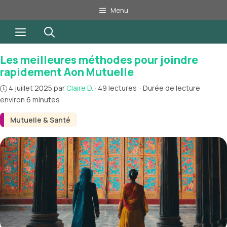
Aller
Menu
au
Menu
contenu
Les meilleures méthodes pour joindre
rapidement Aon Mutuelle
4 juillet 2025
par
Claire D.
·
49 lectures
·
Durée de lecture :
environ 6 minutes
Mutuelle & Santé