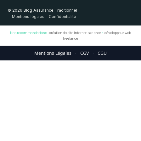
© 2026 Blog Assurance Traditionnel
Mentions légales
Confidentialité
Nos recommandations :
création de site internet pas cher
•
développeur web
freelance
Mentions Légales
·
CGV
·
CGU