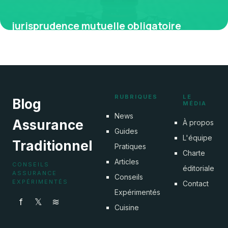
jurisprudence mutuelle obligatoire
9 avril 2026
RUBRIQUES
LE
Blog
MÉDIA
News
Assurance
À propos
Guides
L'équipe
Traditionnel
Pratiques
Charte
Articles
CONSEILS
éditoriale
ASSURANCE
Conseils
EXPÉRIMENTÉS
Contact
Expérimentés
f
𝕏
≋
Cuisine