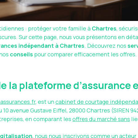
diennes : protéger votre famille à
Chartres
, sécuri
scures. Sur cette page, nous vous présentons en déta
urances indépendant à Chartres
. Découvrez nos
ser
 nos
conseils
pour comparer efficacement les offres. 
e la plateforme d’assurance 
assurances.fr
, est un
cabinet de courtage indépend
au 10 avenue Gustave Eiffel, 28000 Chartres (SIREN 
ntreprises, en comparant les
offres du marché sans
lie
igitalisation
, nous nous inscrivons comme un acteur lo