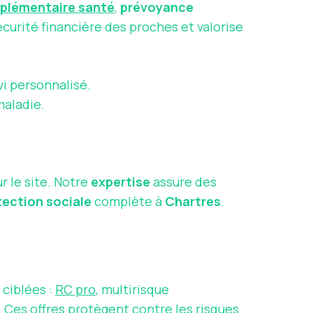
plémentaire santé
,
prévoyance
écurité financière des proches et valorise
i personnalisé.
maladie.
r le site. Notre
expertise
assure des
tection sociale
complète à
Chartres
.
ciblées :
RC pro
, multirisque
x. Ces offres protègent contre les
risques