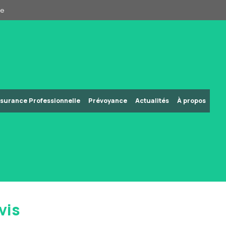
pe
surance Professionnelle
Prévoyance
Actualités
À propos
vis