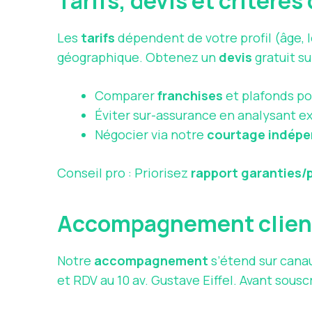
Tarifs, devis et critères
Les
tarifs
dépendent de votre profil (âge, l
géographique. Obtenez un
devis
gratuit su
Comparer
franchises
et plafonds po
Éviter sur-assurance en analysant ex
Négocier via notre
courtage indép
Conseil pro : Priorisez
rapport garanties/p
Accompagnement client,
Notre
accompagnement
s’étend sur canau
et RDV au 10 av. Gustave Eiffel. Avant souscr