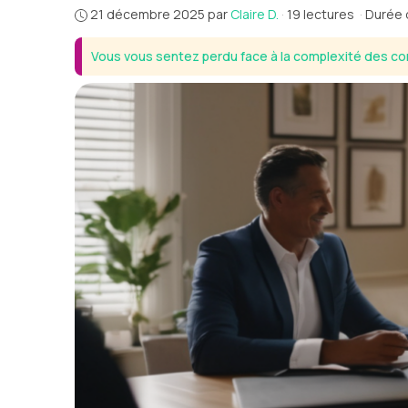
21 décembre 2025
par
Claire D.
·
19 lectures
·
Durée d
Vous vous sentez perdu face à la complexité des co