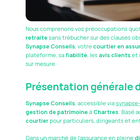
Nous comprenons vos préoccupations quoti
retraite
sans trébucher sur des clauses ob
Synapse Conseils
, votre
courtier en ass
plateforme, sa
fiabilité
, les
avis clients
et
sur mesure.
Présentation générale d
Synapse Conseils
, accessible via
synapse-
gestion de patrimoine
à
Chartres
. Basé 
courtier
pour particuliers, dirigeants et e
Dans un marché de l’assurance en pleine
d