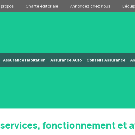
 propos
Charte éditoriale
Annoncez chez nous
L’équi
Assurance Habitation
Assurance Auto
Conseils Assurance
As
services, fonctionnement et a