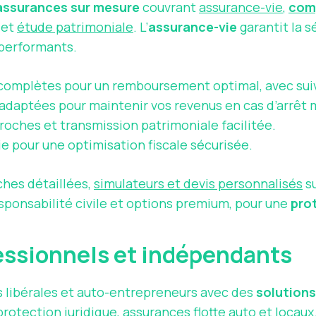
assurances sur mesure
couvrant
assurance-vie
,
com
et
étude patrimoniale
. L’
assurance-vie
garantit la s
 performants.
 complètes pour un remboursement optimal, avec suiv
 adaptées pour maintenir vos revenus en cas d’arrêt 
roches et transmission patrimoniale facilitée.
e pour une optimisation fiscale sécurisée.
ches détaillées,
simulateurs et devis personnalisés
su
sponsabilité civile et options premium, pour une
pro
fessionnels et indépendants
libérales et auto-entrepreneurs avec des
solutions
 protection juridique, assurances flotte auto et locau