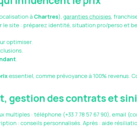
 qui influencent le prix
ocalisation à
Chartres
),
garanties choisies
, franchis
r le site : préparez identité, situation pro/perso et b
ur optimiser.
clusions.
endant
.
rix
essentiel, comme prévoyance à 100% revenus. 
 gestion des contrats et sin
x multiples : téléphone (+33 7 78 57 67 90), email (
co
iption : conseils personnalisés. Après : aide résiliati