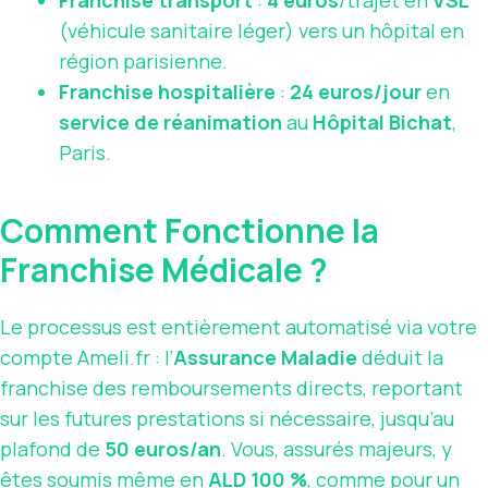
Franchise transport
:
4 euros
/trajet en
VSL
(véhicule sanitaire léger) vers un hôpital en
région parisienne.
Franchise hospitalière
:
24 euros/jour
en
service de réanimation
au
Hôpital Bichat
,
Paris.
Comment Fonctionne la
Franchise Médicale ?
Le processus est entièrement automatisé via votre
compte Ameli.fr : l’
Assurance Maladie
déduit la
franchise des remboursements directs, reportant
sur les futures prestations si nécessaire, jusqu’au
plafond de
50 euros/an
. Vous, assurés majeurs, y
êtes soumis même en
ALD 100 %
, comme pour un