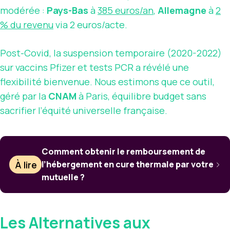
modérée :
Pays-Bas
à
385 euros/an
,
Allemagne
à
2
% du revenu
via 2 euros/acte.
Post-Covid, la suspension temporaire (2020-2022)
sur vaccins Pfizer et tests PCR a révélé une
flexibilité bienvenue. Nous estimons que ce outil,
géré par la
CNAM
à Paris, équilibre budget sans
sacrifier l’équité universelle française.
Comment obtenir le remboursement de
À lire
l’hébergement en cure thermale par votre
mutuelle ?
Les Alternatives aux