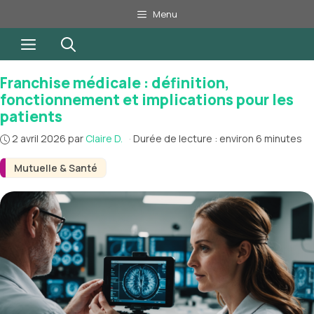
Aller
Menu
au
Menu
contenu
Franchise médicale : définition,
fonctionnement et implications pour les
patients
2 avril 2026
par
Claire D.
·
Durée de lecture : environ 6 minutes
Mutuelle & Santé