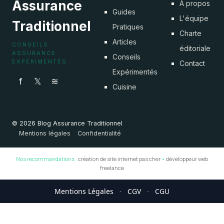
Assurance
À propos
Guides
L'équipe
Traditionnel
Pratiques
Charte
Articles
CONSEILS
éditoriale
ASSURANCE
Conseils
EXPÉRIMENTÉS
Contact
Expérimentés
f
𝕏
≋
Cuisine
© 2026 Blog Assurance Traditionnel
Mentions légales
Confidentialité
Nos recommandations :
création de site internet pas cher
•
développeur web
freelance
Mentions Légales
·
CGV
·
CGU