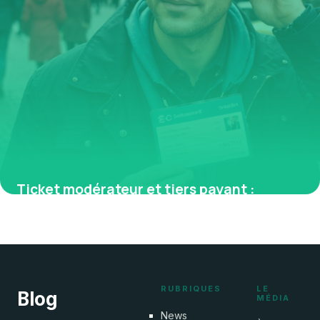
Ticket modérateur et tiers payant :
comprendre leur rôle pour optimiser vos
remboursements santé
6 avril 2026
RUBRIQUES
LE
Blog
MÉDIA
News