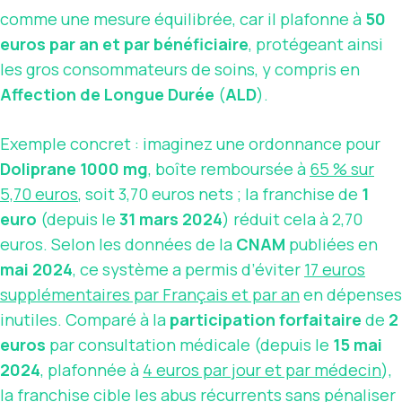
comme une mesure équilibrée, car il plafonne à
50
euros par an et par bénéficiaire
, protégeant ainsi
les gros consommateurs de soins, y compris en
Affection de Longue Durée
(
ALD
).
Exemple concret : imaginez une ordonnance pour
Doliprane 1000 mg
, boîte remboursée à
65 % sur
5,70 euros
, soit 3,70 euros nets ; la franchise de
1
euro
(depuis le
31 mars 2024
) réduit cela à 2,70
euros. Selon les données de la
CNAM
publiées en
mai 2024
, ce système a permis d’éviter
17 euros
supplémentaires par Français et par an
en dépenses
inutiles. Comparé à la
participation forfaitaire
de
2
euros
par consultation médicale (depuis le
15 mai
2024
, plafonnée à
4 euros par jour et par médecin
),
la franchise cible les abus récurrents sans pénaliser