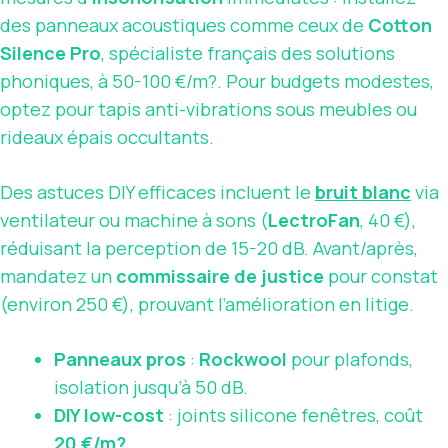
des panneaux acoustiques comme ceux de
Cotton
Silence Pro
, spécialiste français des solutions
phoniques, à 50-100 €/m?. Pour budgets modestes,
optez pour tapis anti-vibrations sous meubles ou
rideaux épais occultants.
Des astuces DIY efficaces incluent le
bruit blanc
via
ventilateur ou machine à sons (
LectroFan
, 40 €),
réduisant la perception de 15-20 dB. Avant/après,
mandatez un
commissaire de justice
pour constat
(environ 250 €), prouvant l’amélioration en litige.
Panneaux pros
:
Rockwool
pour plafonds,
isolation jusqu’à 50 dB.
DIY low-cost
: joints silicone fenêtres, coût
20 €/m?
.