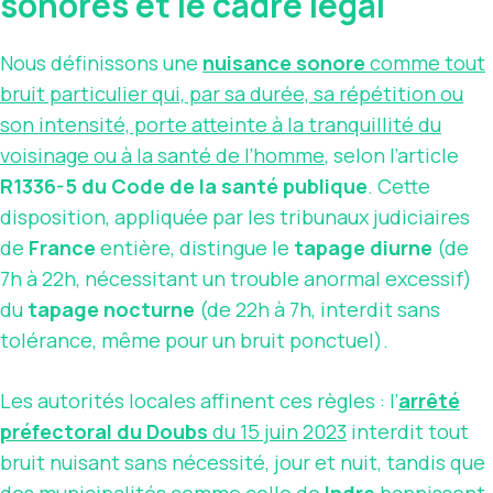
sonores et le cadre légal
Nous définissons une
nuisance sonore
comme tout
bruit particulier qui, par sa durée, sa répétition ou
son intensité, porte atteinte à la tranquillité du
voisinage ou à la santé de l’homme
, selon l’article
R1336-5 du Code de la santé publique
. Cette
disposition, appliquée par les tribunaux judiciaires
de
France
entière, distingue le
tapage diurne
(de
7h à 22h, nécessitant un trouble anormal excessif)
du
tapage nocturne
(de 22h à 7h, interdit sans
tolérance, même pour un bruit ponctuel).
Les autorités locales affinent ces règles : l’
arrêté
préfectoral du Doubs
du 15 juin 2023
interdit tout
bruit nuisant sans nécessité, jour et nuit, tandis que
des municipalités comme celle de
Indre
bannissent