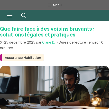
Aller
Menu
au
Menu
contenu
Que faire face à des voisins bruyants :
solutions légales et pratiques
25 décembre 2025
par
Claire D.
·
Durée de lecture : environ 6
minutes
Assurance Habitation