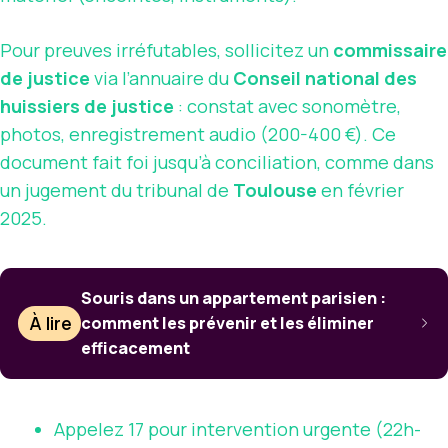
Pour preuves irréfutables, sollicitez un
commissaire
de justice
via l’annuaire du
Conseil national des
huissiers de justice
: constat avec sonomètre,
photos, enregistrement audio (200-400 €). Ce
document fait foi jusqu’à conciliation, comme dans
un jugement du tribunal de
Toulouse
en février
2025.
Souris dans un appartement parisien :
À lire
comment les prévenir et les éliminer
efficacement
Appelez 17 pour intervention urgente (22h-