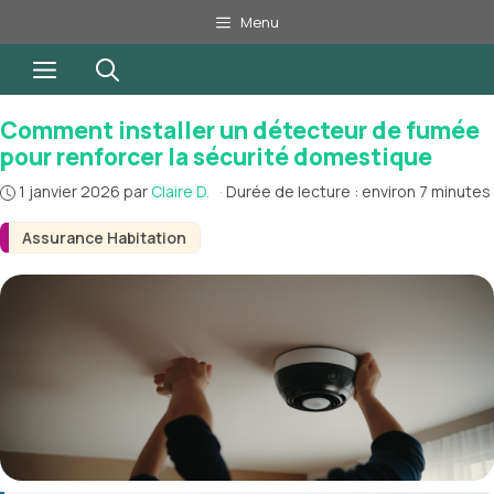
Aller
Menu
au
Menu
contenu
Comment installer un détecteur de fumée
pour renforcer la sécurité domestique
1 janvier 2026
par
Claire D.
·
Durée de lecture : environ 7 minutes
Assurance Habitation