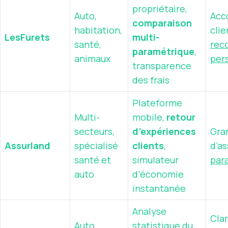
propriétaire,
Auto,
Acc
comparaison
habitation,
clie
LesFurets
multi-
santé,
rec
paramétrique
,
animaux
per
transparence
des frais
Plateforme
Multi-
mobile,
retour
secteurs,
d’expériences
Gra
Assurland
spécialisé
clients
,
d’as
santé et
simulateur
par
auto
d’économie
instantanée
Analyse
Cla
Auto,
statistique du