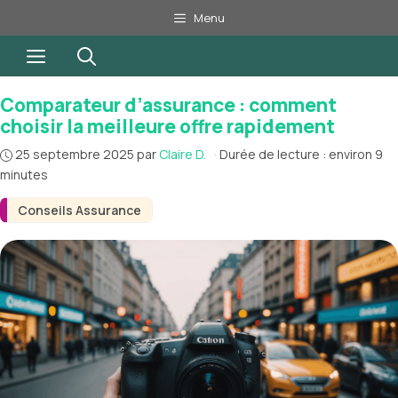
Aller
Menu
au
Menu
contenu
Comparateur d’assurance : comment
choisir la meilleure offre rapidement
25 septembre 2025
par
Claire D.
·
Durée de lecture : environ 9
minutes
Conseils Assurance