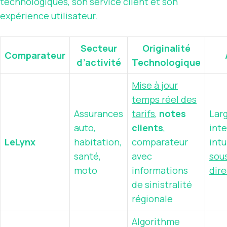
technologiques, son service client et son
expérience utilisateur.
Secteur
Originalité
Comparateur
d’activité
Technologique
Mise à jour
temps réel des
Assurances
tarifs
,
notes
Larg
auto,
clients
,
int
LeLynx
habitation,
comparateur
intu
santé,
avec
sou
moto
informations
dir
de sinistralité
régionale
Algorithme