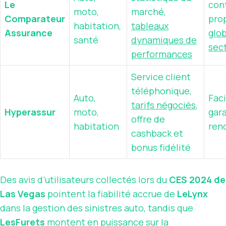
Le
con
moto,
marché,
Comparateur
pro
habitation,
tableaux
Assurance
glo
santé
dynamiques de
sec
performances
Service client
téléphonique,
Auto,
Faci
tarifs négociés
,
Hyperassur
moto,
gar
offre de
habitation
ren
cashback et
bonus fidélité
Des avis d’utilisateurs collectés lors du
CES 2024 de
Las Vegas
pointent la fiabilité accrue de
LeLynx
dans la gestion des sinistres auto, tandis que
LesFurets
montent en puissance sur la